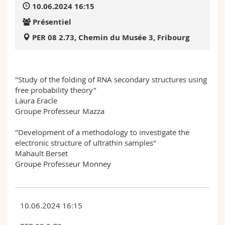
10.06.2024 16:15
Sciences et médecine
Collaborateurs
Webmail
Présentiel
Interfacultaire
Doctorants
Programme des cours
PER 08 2.73, Chemin du Musée 3, Fribourg
MyUnifr
"Study of the folding of RNA secondary structures using
free probability theory"
Laura Eracle
Groupe Professeur Mazza
"Development of a methodology to investigate the
electronic structure of ultrathin samples"
Mahault Berset
Groupe Professeur Monney
10.06.2024 16:15