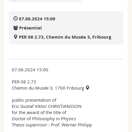
Sciences et médecine
Collaborateurs
Webmail
07.06.2024 15:00
Interfacultaire
Doctorants
Programme des cours
Présentiel
MyUnifr
PER 08 2.73, Chemin du Musée 3, Fribourg
07.06.2024 15:00
PER 08 2.73
Chemin du Musée 3, 1700 Fribourg
public presentation of
Eric Gustaf Viktor CHRISTIANSSON
for the award of the title of
Doctor of Philosophy in Physics
Thesis supervisor : Prof. Werner Philipp