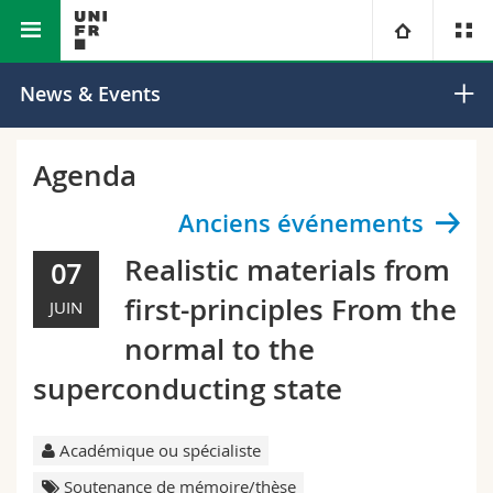
Faculté des sciences et de
Département de
Université
News & Events
médecine
physique
Facultés
Etudes
Agenda
Vous êtes
Campus
Théologie
Anciens événements
Realistic materials from
07
Recherche
Ressources
Droit
Futurs étudiants
first-principles From the
JUIN
Université
Sciences économiques et sociales et management
Etudiants
Annuaire du personnel
normal to the
superconducting state
Formation continue
Lettres et sciences humaines
Médias
Plan d'accès
Sciences de l'éducation et de la formation
Chercheurs
Académique ou spécialiste
Bibliothèques
Soutenance de mémoire/thèse