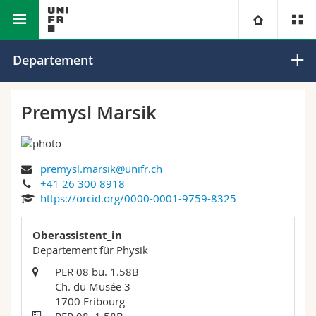
Math.-Nat. und Med. Fakultät
Departement für Physik
Universität
Departement
Fakultäten
Studium
Premysl Marsik
Informationen für
Campus
Theologische Fak.
premysl.marsik@unifr.ch
Forschung
Ressourcen
Rechtswissenschaftliche Fak.
Studieninteressierte
+41 26 300 8918
https://orcid.org/0000-0001-9759-8325
Universität
Wirtschafts- und Sozialwissenschaftliche Fak.
Studierende
Personenverzeichnis
Oberassistent_in
Weiterbildung
Philosophische Fak.
Departement für Physik
Medien
Ortsplan
PER 08 bu. 1.58B
Ch. du Musée 3
Fak. für Erziehungs- und Bildungswissenschaften
Forschende
Bibliotheken
1700 Fribourg