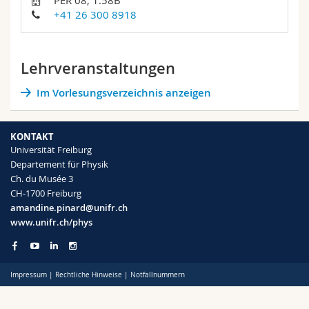
PER 08, 1.58B
Math.-Nat. und Med. Fak.
Mitarbeitende
Webmail
+41 26 300 8918
Interfakultär
Doktorierende
Vorlesungsverzeichnis
Lehrveranstaltungen
MyUnifr
Im Vorlesungsverzeichnis anzeigen
KONTAKT
Universität Freiburg
Departement für Physik
Ch. du Musée 3
CH-1700 Freiburg
amandine.pinard@unifr.ch
www.unifr.ch/phys
Impressum
|
Rechtliche Hinweise
|
Notfallnummern