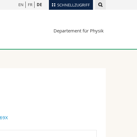
EN
FR
DE
SCHNELLZUGRIFF
für
Personenverzeichnis
Departement für Physik
Ortsplan
te
Bibliotheken
Webmail
Vorlesungsverzeichnis
MyUnifr
969X