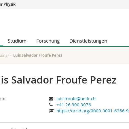
r Physik
Informationen 
k.
Studieninteressier
aftliche Fak.
Studierende
Studium
Forschung
Dienstleistungen
d Sozialwissenschaftliche Fak.
Medien
Fak.
Forschende
ungs- und Bildungswissenschaften
Mitarbeitende
sonal
Luis Salvador Froufe Perez
 Med. Fak.
Doktorierende
is Salvador Froufe Perez
luis.froufe@unifr.ch
+41 26 300 9076
https://orcid.org/0000-0001-6356-