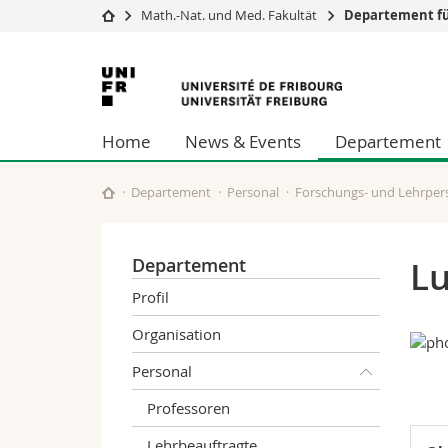
Math.-Nat. und Med. Fakultät
Departement fü
Universität
Fakultäten
Universität
Studium
Theologische Fa
Freiburg
Campus
Rechtswissensch
Home
News & Events
Departement
Forschung
Wirtschafts- un
Universität
Philosophische 
Weiterbildung
Fak. für Erzieh
Departement
Personal
Forschungs- und Lehrper
Math.-Nat. und
Interfakultär
Departement
Lu
Profil
Organisation
Personal
Professoren
Lehrbeauftragte