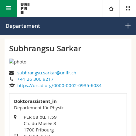
Math.-Nat. und Med. Fakultät
Departement für Physik
Universität
Departement
Fakultäten
Studium
Subhrangsu Sarkar
Informationen für
Campus
Theologische Fak.
subhrangsu.sarkar@unifr.ch
Forschung
Ressourcen
Rechtswissenschaftliche Fak.
Studieninteressierte
+41 26 300 9217
https://orcid.org/0000-0002-0935-6084
Universität
Wirtschafts- und Sozialwissenschaftliche Fak.
Studierende
Personenverzeichnis
Doktorassistent_in
Weiterbildung
Philosophische Fak.
Departement für Physik
Medien
Ortsplan
PER 08 bu. 1.59
Ch. du Musée 3
Fak. für Erziehungs- und Bildungswissenschaften
Forschende
Bibliotheken
1700 Fribourg