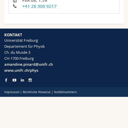
PER 08, 1.59
Math.-Nat. und Med. Fak.
Mitarbeitende
Webmail
+41 26 300 9217
Interfakultär
Doktorierende
Vorlesungsverzeichnis
KONTAKT
MyUnifr
Universität Freiburg
Departement für Physik
Ch. du Musée 3
CH-1700 Freiburg
amandine.pinard@unifr.ch
www.unifr.ch/phys
Impressum
|
Rechtliche Hinweise
|
Notfallnummern