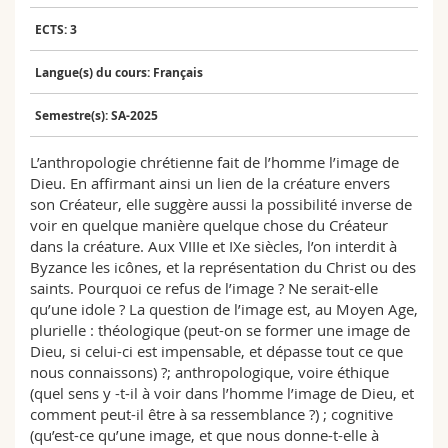
Sciences et médecine
Collaborateurs
Webmail
ECTS: 3
Interfacultaire
Doctorants
Programme des cours
Langue(s) du cours: Français
Semestre(s): SA-2025
MyUnifr
L’anthropologie chrétienne fait de l’homme l’image de
Dieu. En affirmant ainsi un lien de la créature envers
son Créateur, elle suggère aussi la possibilité inverse de
voir en quelque manière quelque chose du Créateur
dans la créature. Aux VIIIe et IXe siècles, l’on interdit à
Byzance les icônes, et la représentation du Christ ou des
saints. Pourquoi ce refus de l’image ? Ne serait-elle
qu’une idole ? La question de l’image est, au Moyen Age,
plurielle : théologique (peut-on se former une image de
Dieu, si celui-ci est impensable, et dépasse tout ce que
nous connaissons) ?; anthropologique, voire éthique
(quel sens y -t-il à voir dans l’homme l’image de Dieu, et
comment peut-il être à sa ressemblance ?) ; cognitive
(qu’est-ce qu’une image, et que nous donne-t-elle à