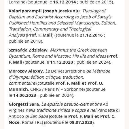
Lorraine) (soutenue le
16.12.2014
; publiée en 2015).
Kalariparampil Joseph Josekunju
,
Theology of
Baptism and Eucharist According to Jacob of Sarug’s
Published Homilies and Selected Manuscripts. Edition,
Translation, Commentary and Theological
Analysis
(
Prof. F. Mali
) (soutenue le
21.12.2016
;
publiée en 2018).
Szmańda Zdzisław
,
Maximus the Greek between
Byzantium, Rome and Moscow.
His life and ideas
(
Prof.
F. Mali
) (soutenue le
11.12.2020
; publiée en 2024).
Morozov Alexey
,
Le
De Resurrectione
de Méthode
d’Olympe: édition critique, traduction,
commentaire
(cotutelle
Prof. F. Mali et Prof. O.
Munnich
, CNRS / Paris IV – Sorbonne) (soutenue
le
14.06.2023
; publiée en 2024).
Giorgetti Sara
,
Le epistole pseudo-clementine
Ad
Virgines
nella tradizione siriaca e copta e nel
Pandette di
Antioco
di San Saba
(cotutelle
Prof. F. Mali et Prof. C.
Noce
, Roma TRE) (soutenue le
08.07.2023
).