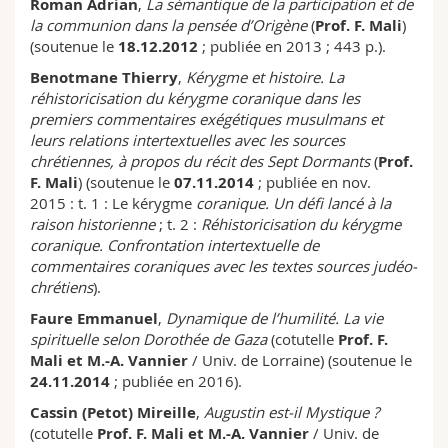
Roman Adrian
,
La sémantique de la participation et de
Sciences et médecine
Collaborateurs
Webmail
la communion dans la pensée d’Origène
(
Prof. F. Mali
)
(soutenue le
18.12.2012
; publiée en 2013 ; 443 p.).
Interfacultaire
Doctorants
Programme des cours
Benotmane Thierry
,
Kérygme et histoire. La
réhistoricisation du kérygme coranique dans les
premiers commentaires exégétiques musulmans et
MyUnifr
leurs relations intertextuelles avec les sources
chrétiennes, à propos du récit des Sept Dormants
(
Prof.
F. Mali
) (soutenue le
07.11.2014
; publiée en nov.
2015 : t. 1 : Le kérygme
coranique. Un défi lancé à la
raison historienne
; t. 2 :
Réhistoricisation du kérygme
coranique. Confrontation intertextuelle de
commentaires coraniques avec les textes sources judéo-
chrétiens
).
Faure Emmanuel
,
Dynamique de l’humilité. La vie
spirituelle selon Dorothée de Gaza
(cotutelle
Prof. F.
Mali
et M.-A. Vannier
/ Univ. de Lorraine) (soutenue le
24.11.2014
; publiée en 2016).
Cassin (Petot) Mireille
,
Augustin est-il Mystique ?
(cotutelle
Prof. F. Mali
et M.-A. Vannier
/ Univ. de