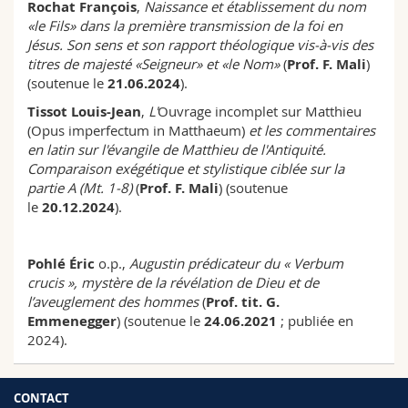
Rochat François
,
Naissance et établissement du nom
«le Fils» dans la première transmission de la foi en
Jésus. Son sens et son rapport théologique vis-à-vis des
titres de majesté «Seigneur» et «le Nom»
(
Prof. F. Mali
)
(soutenue le
21.06.2024
).
Tissot Louis-Jean
,
L'
Ouvrage incomplet sur Matthieu
(Opus imperfectum in Matthaeum)
et les commentaires
en latin sur l'évangile de Matthieu de l'Antiquité.
Comparaison exégétique et stylistique ciblée sur la
partie A (Mt. 1-8)
(
Prof. F. Mali
) (soutenue
le
20.12.2024
).
Pohlé Éric
o.p.,
Augustin prédicateur du « Verbum
crucis », mystère de la révélation de Dieu et de
l’aveuglement des hommes
(
Prof. tit. G.
Emmenegger
) (soutenue le
24.06.2021
; publiée en
2024).
CONTACT