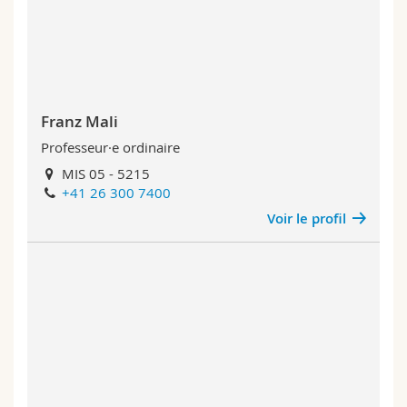
Sciences et médecine
Collaborateurs
Webmail
Interfacultaire
Doctorants
Programme des cours
MyUnifr
Franz Mali
Professeur·e ordinaire
MIS 05 - 5215
+41 26 300 7400
Voir le profil