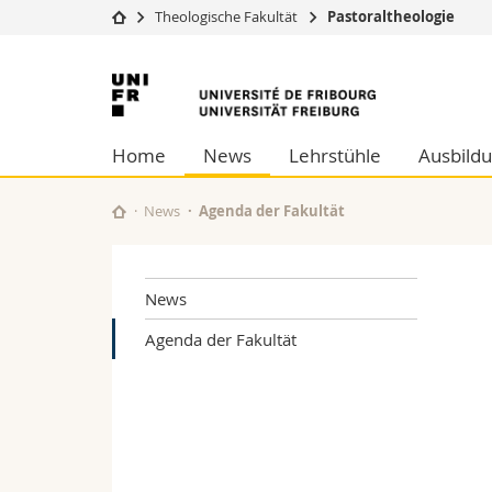
Theologische Fakultät
Pastoraltheologie
Universität
Fakultäten
Universität
Studium
Theologische Fa
Freiburg
Campus
Rechtswissensch
Home
News
Lehrstühle
Ausbild
Forschung
Wirtschafts- un
Universität
Philosophische 
Weiterbildung
Fak. für Erzieh
News
Agenda der Fakultät
Math.-Nat. und
Interfakultär
News
Agenda der Fakultät