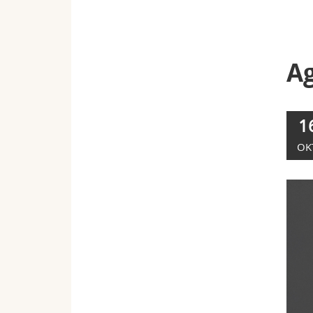
Ag
1
OK