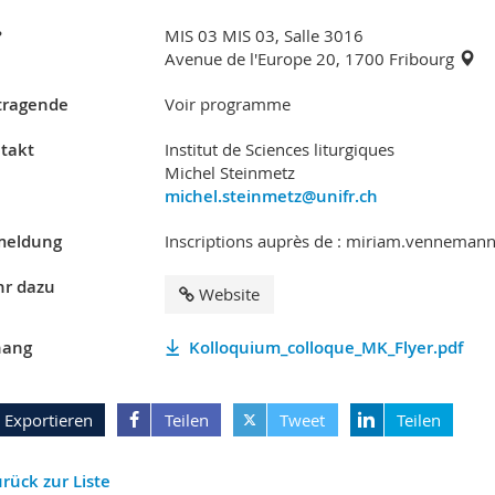
?
MIS 03 MIS 03, Salle 3016
Avenue de l'Europe 20, 1700 Fribourg
tragende
Voir programme
takt
Institut de Sciences liturgiques
Michel Steinmetz
michel.steinmetz@unifr.ch
eldung
Inscriptions auprès de : miriam.venneman
r dazu
Website
ang
Kolloquium_colloque_MK_Flyer.pdf
Exportieren
Teilen
Tweet
Teilen
rück zur Liste