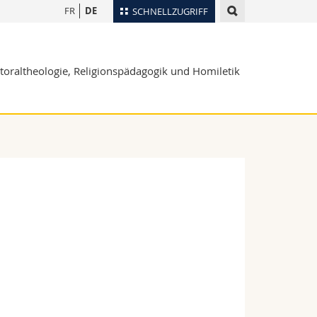
FR
DE
SCHNELLZUGRIFF
für
Personenverzeichnis
storaltheologie, Religionspädagogik und Homiletik
Ortsplan
te
Bibliotheken
Webmail
Vorlesungsverzeichnis
MyUnifr