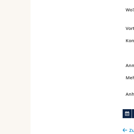
Wo
Vor
Kon
Anm
Meh
Anh
Zu