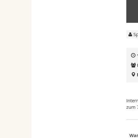
Sp
Inter
zum 7
Wa