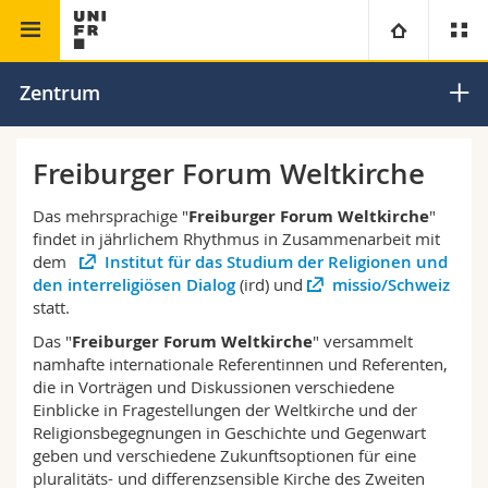
Theologische Fakultät
Pastoraltheologie
Universität
Zentrum
Fakultäten
Studium
Freiburger Forum Weltkirche
Informationen für
Campus
Theologische Fak.
Das mehrsprachige "
Freiburger Forum Weltkirche
"
findet in jährlichem Rhythmus in Zusammenarbeit mit
dem
Institut für das Studium der Religionen und
Forschung
Ressourcen
Rechtswissenschaftliche Fak.
Studieninteressierte
den interreligiösen Dialog
(ird) und
missio/Schweiz
statt.
Universität
Wirtschafts- und Sozialwissenschaftliche Fak.
Studierende
Personenverzeichnis
Das "
Freiburger Forum Weltkirche
" versammelt
namhafte i
nternationale Referentinnen und Referenten,
Weiterbildung
Philosophische Fak.
Medien
die in Vorträgen und Diskussionen verschiedene
Ortsplan
Einblicke in
Fragestellungen der Weltkirche und der
Religionsbegegnungen in Geschichte und Gegenwart
Fak. für Erziehungs- und Bildungswissenschaften
Forschende
Bibliotheken
geben und verschiedene Zukunftsoptionen für eine
pluralitäts- und differenzsensible Kirche des Zweiten