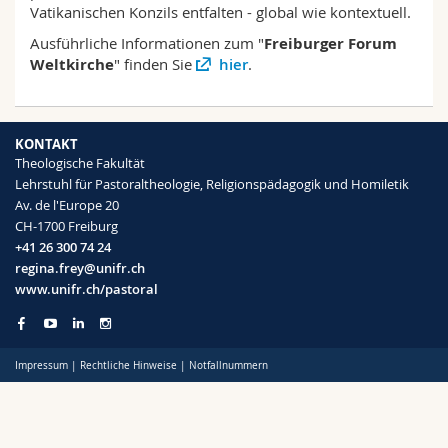
Vatikanischen Konzils entfalten - global wie kontextuell.
Math.-Nat. und Med. Fak.
Mitarbeitende
Webmail
Ausführliche Informationen zum "
Freiburger Forum
Weltkirche
" finden Sie
hier
.
Interfakultär
Doktorierende
Vorlesungsverzeichnis
MyUnifr
KONTAKT
Theologische Fakultät
Lehrstuhl für Pastoraltheologie, Religionspädagogik und Homiletik
Av. de l'Europe 20
CH-1700 Freiburg
+41 26 300 74 24
regina.frey@unifr.ch
www.unifr.ch/pastoral
Impressum
|
Rechtliche Hinweise
|
Notfallnummern