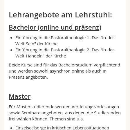
Math.-Nat. und Med. Fak.
Mitarbeitende
Webmail
Lehrangebote am Lehrstuhl:
Interfakultär
Doktorierende
Vorlesungsverzeichnis
Bachelor (online und präsenz)
MyUnifr
Einführung in die Pastoraltheologie 1: Das "In-der-
Welt-Sein" der Kirche
Einführung in die Pastoraltheologie 2: Das "In-der-
Welt-Handeln" der Kirche
Beide Kurse sind für das Bachelorstudium verpflichtend
und werden sowohl asynchron online als auch in
Präsenz angeboten.
Master
Für Masterstudierende werden Vertiefungsvorlesungen
sowie Seminare angeboten, aus denen die Studierenden
frei wählen können. Themen sind u.a.
Einzelseelsorge in kritischen Lebenssituationen