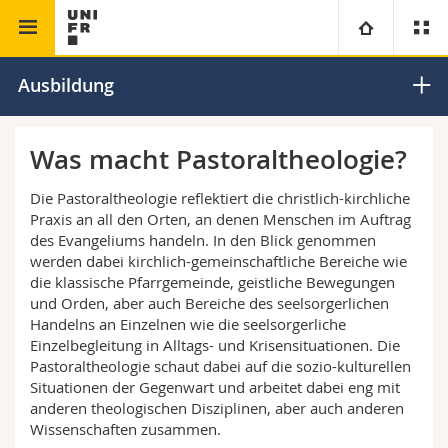
Theologische Fakultät
Pastoraltheologie
Universität
Ausbildung
Fakultäten
Studium
Was macht Pastoraltheologie?
Informationen für
Campus
Theologische Fak.
Die Pastoraltheologie reflektiert die christlich-kirchliche
Praxis an all den Orten, an denen Menschen im Auftrag
des Evangeliums handeln. In den Blick genommen
Forschung
Ressourcen
Rechtswissenschaftliche Fak.
Studieninteressierte
werden dabei kirchlich-gemeinschaftliche Bereiche wie
die klassische Pfarrgemeinde, geistliche Bewegungen
Universität
Wirtschafts- und Sozialwissenschaftliche Fak.
Studierende
Personenverzeichnis
und Orden, aber auch Bereiche des seelsorgerlichen
Handelns an Einzelnen wie die seelsorgerliche
Einzelbegleitung in Alltags- und Krisensituationen. Die
Weiterbildung
Philosophische Fak.
Medien
Ortsplan
Pastoraltheologie schaut dabei auf die sozio-kulturellen
Situationen der Gegenwart und arbeitet dabei eng mit
Fak. für Erziehungs- und Bildungswissenschaften
anderen theologischen Disziplinen, aber auch anderen
Forschende
Bibliotheken
Wissenschaften zusammen.