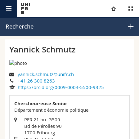
Interfacultaire
Centre Mobilière sur la résilience
Université
Recherche
Facultés
Etudes
Yannick Schmutz
Vous êtes
Campus
Théologie
yannick.schmutz@unifr.ch
Recherche
Ressources
Droit
Futurs étudiants
+41 26 300 8263
https://orcid.org/0009-0004-5500-9325
Université
Sciences économiques et sociales et management
Etudiants
Annuaire du personnel
Chercheur·euse Senior
Formation continue
Lettres et sciences humaines
Département d'économie politique
Médias
Plan d'accès
PER 21 bu. G509
Bd de Pérolles 90
Sciences de l'éducation et de la formation
Chercheurs
Bibliothèques
1700 Fribourg