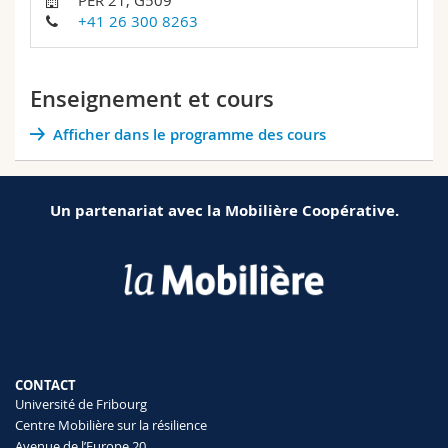
PER 21, G509
Sciences et médecine
Collaborateurs
Webmail
+41 26 300 8263
Interfacultaire
Doctorants
Programme des cours
Enseignement et cours
MyUnifr
Afficher dans le programme des cours
Un partenariat avec la Mobilière Coopérative.
CONTACT
Université de Fribourg
Centre Mobilière sur la résilience
Avenue de l’Europe 20