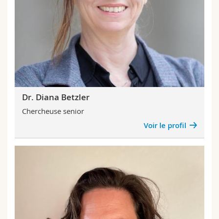
Sciences et médecine
Collaborateurs
Webmail
Interfacultaire
Doctorants
Programme des cours
MyUnifr
Dr. Diana Betzler
Chercheuse senior
Voir le profil