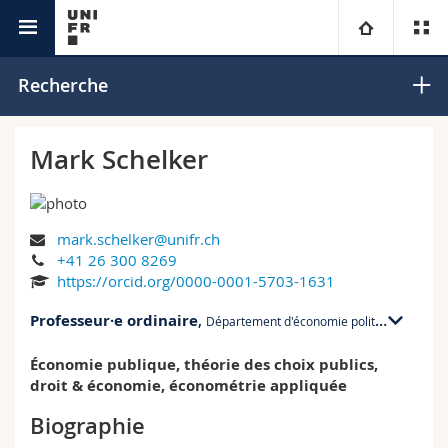
Interfacultaire
Centre Mobilière sur la résilience
Université
Recherche
Facultés
Etudes
Mark Schelker
Vous êtes
Campus
Théologie
mark.schelker@unifr.ch
Recherche
Ressources
Droit
Futurs étudiants
+41 26 300 8269
https://orcid.org/0000-0001-5703-1631
Université
Sciences économiques et sociales et management
Etudiants
Annuaire du personnel
Professeur·e ordinaire
,
Département d'économie politique
Formation continue
Lettres et sciences humaines
Médias
Plan d'accès
Économie publique, théorie des choix publics,
PER 21 bu. G424
droit & économie, économétrie appliquée
Bd de Pérolles 90
1700 Fribourg
Sciences de l'éducation et de la formation
Chercheurs
Bibliothèques
Biographie