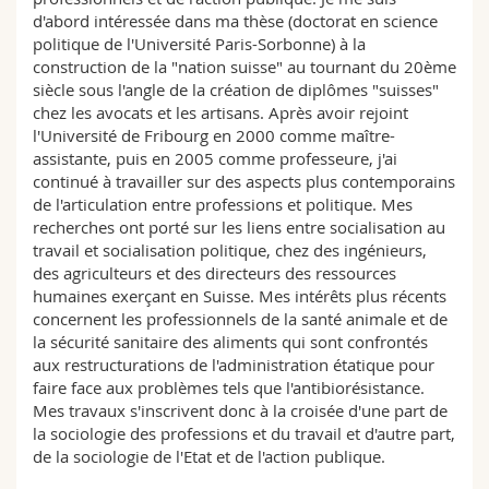
Sciences et médecine
Collaborateurs
Webmail
d'abord intéressée dans ma thèse (doctorat en science
PER 21, G304
politique de l'Université Paris-Sorbonne) à la
construction de la "nation suisse" au tournant du 20ème
+41 26 300 8243
Interfacultaire
Doctorants
Programme des cours
siècle sous l'angle de la création de diplômes "suisses"
chez les avocats et les artisans. Après avoir rejoint
MyUnifr
l'Université de Fribourg en 2000 comme maître-
assistante, puis en 2005 comme professeure, j'ai
continué à travailler sur des aspects plus contemporains
de l'articulation entre professions et politique. Mes
recherches ont porté sur les liens entre socialisation au
travail et socialisation politique, chez des ingénieurs,
des agriculteurs et des directeurs des ressources
humaines exerçant en Suisse. Mes intérêts plus récents
concernent les professionnels de la santé animale et de
la sécurité sanitaire des aliments qui sont confrontés
aux restructurations de l'administration étatique pour
faire face aux problèmes tels que l'antibiorésistance.
Mes travaux s'inscrivent donc à la croisée d'une part de
la sociologie des professions et du travail et d'autre part,
de la sociologie de l'Etat et de l'action publique.