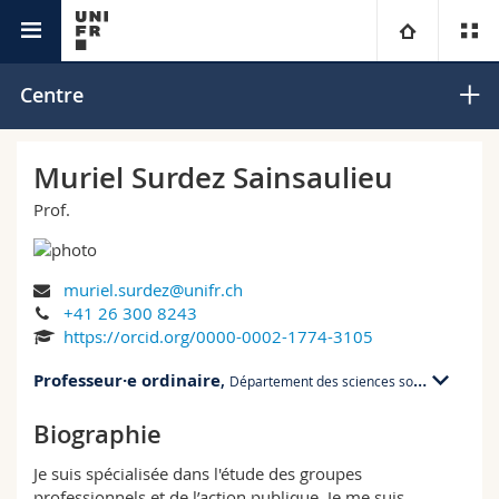
Interfacultaire
Centre Mobilière sur la résilience
Université
Centre
Facultés
Etudes
Muriel Surdez Sainsaulieu
Prof.
Vous êtes
Campus
Théologie
Recherche
Ressources
Droit
Futurs étudiants
muriel.surdez@unifr.ch
+41 26 300 8243
Université
Sciences économiques et sociales et management
Etudiants
Annuaire du personnel
https://orcid.org/0000-0002-1774-3105
Professeur·e ordinaire
,
Département des sciences sociales
Formation continue
Lettres et sciences humaines
Médias
Plan d'accès
Biographie
PER 21 bu. G304
Bd de Pérolles 90
Sciences de l'éducation et de la formation
Chercheurs
Bibliothèques
Je suis spécialisée dans l'étude des groupes
1700 Fribourg
professionnels et de l’action publique. Je me suis