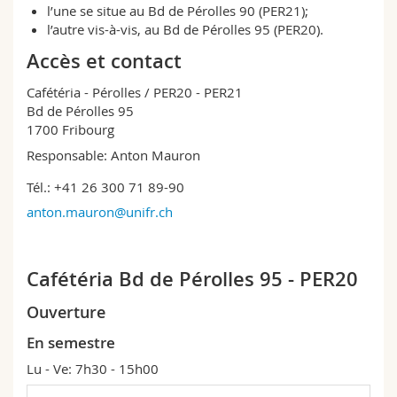
l’une se situe au Bd de Pérolles 90 (PER21);
Sciences et médecine
Collaborateurs
Webmail
l’autre vis-à-vis, au Bd de Pérolles 95 (PER20).
Accès et contact
Interfacultaire
Doctorants
Programme des cours
Cafétéria - Pérolles / PER20 - PER21
MyUnifr
Bd de Pérolles 95
1700 Fribourg
Responsable: Anton Mauron
Tél.: +41 26 300 71 89-90
anton.mauron@unifr.ch
Cafétéria Bd de Pérolles 95 - PER20
Ouverture
En semestre
Lu - Ve: 7h30 - 15h00