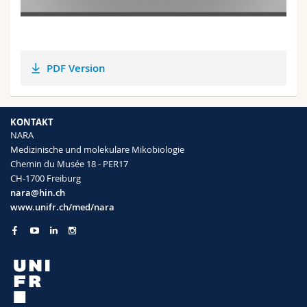
Math.-Nat. und Med. Fak.
Mitarbeitende
Webmail
Interfakultär
Doktorierende
Vorlesungsverzeichnis
PDF Version
MyUnifr
KONTAKT
NARA
Medizinische und molekulare Mikobiologie
Chemin du Musée 18 - PER17
CH-1700 Freiburg
nara@hin.ch
www.unifr.ch/med/nara