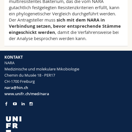
multiresistentes Bakterium, das die vom NARA
Math.-Nat. und Med. Fak.
Mitarbeitende
Webmail
gutachtlich festgelegten Resistenzkriterien erfüllt, kann
ein phylogenetischer Vergleich durchgeführt werden.
Der Antragsteller muss
sich mit dem NARA in
Interfakultär
Doktorierende
Vorlesungsverzeichnis
Verbindung setzen, bevor entsprechende Stämme
eingeschickt werden
, damit die Verfahrensweise bei
MyUnifr
der Analyse besprochen werden kann.
KONTAKT
NARA
Medizinische und molekulare Mikobiologie
Chemin du Musée 18 - PER17
CH-1700 Freiburg
nara@hin.ch
www.unifr.ch/med/nara