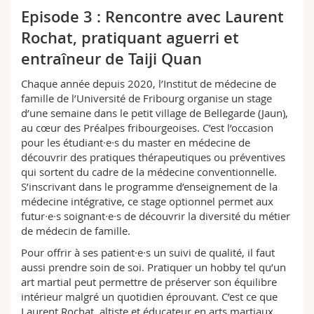
Sciences et médecine
Collaborateurs
Webmail
Episode 3 : Rencontre avec Laurent
Rochat, pratiquant aguerri et
Interfacultaire
Doctorants
Programme des cours
entraîneur de Taiji Quan
Chaque année depuis 2020, l’Institut de médecine de
MyUnifr
famille de l’Université de Fribourg organise un stage
d’une semaine dans le petit village de Bellegarde (Jaun),
au cœur des Préalpes fribourgeoises. C’est l’occasion
pour les étudiant∙e∙s du master en médecine de
découvrir des pratiques thérapeutiques ou préventives
qui sortent du cadre de la médecine conventionnelle.
S’inscrivant dans le programme d’enseignement de la
médecine intégrative, ce stage optionnel permet aux
futur∙e∙s soignant∙e∙s de découvrir la diversité du métier
de médecin de famille.
Pour offrir à ses patient∙e∙s un suivi de qualité, il faut
aussi prendre soin de soi. Pratiquer un hobby tel qu’un
art martial peut permettre de préserver son équilibre
intérieur malgré un quotidien éprouvant. C’est ce que
Laurent Rochat, altiste et éducateur en arts martiaux