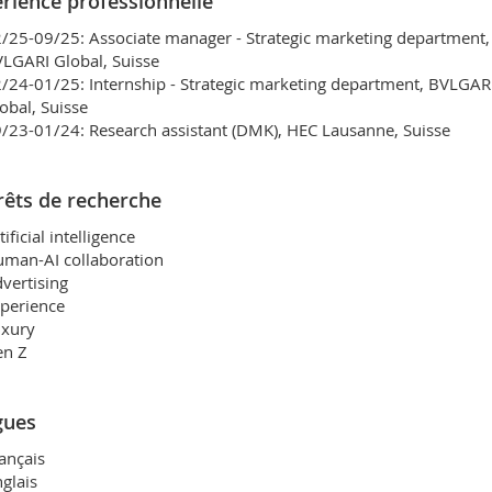
rience professionnelle
/25-09/25: Associate manager - Strategic marketing department,
LGARI Global, Suisse
/24-01/25: Internship - Strategic marketing department, BVLGAR
obal, Suisse
/23-01/24: Research assistant (DMK), HEC Lausanne, Suisse
rêts de recherche
tificial intelligence
man-AI collaboration
vertising
perience
xury
en Z
gues
ançais
glais