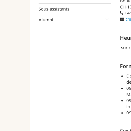
Boule
CH-1
Sous-assistants
+41
ch
Alumni
Heur
sur r
For
De
de
09
Ma
09
in
09