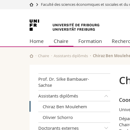
Faculté des sciences économiques et sociales et 
Université
Facultés
Université
Etudes
Théologie
de
Campus
Droit
Home
Chaire
Formation
Recher
Recherche
Sciences é
Fribourg
Université
Lettres et
Formation continue
Sciences de
Chaire
Assistants diplômés
Chiraz Ben Moule
Sciences e
Interfacult
C
Prof. Dr. Silke Bambauer-
Sachse
Assistants diplômés
Coo
Chiraz Ben Moulehem
Unive
Olivier Schorro
Dépa
Chair
Doctorants externes