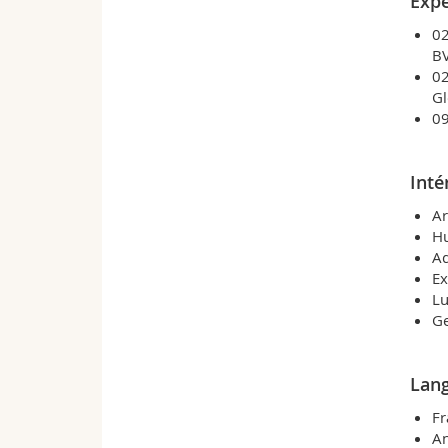
Expé
02
BV
02
Gl
09
Inté
Ar
Hu
Ad
Ex
Lu
G
Lan
Fr
An