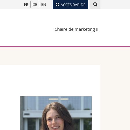
FR
DE
EN
ACCÈS RAPIDE
Annuaire du personnel
Chaire de marketing II
Plan d'accès
nts
Bibliothèques
Webmail
rs
Programme des cours
MyUnifr