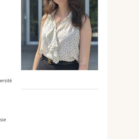
ersité
sie