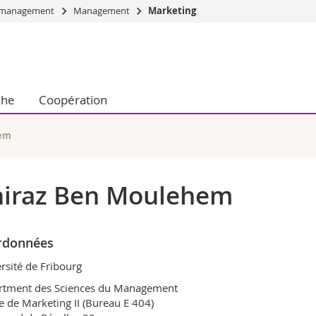
du management
Management
Marketing
Vous êtes
Futurs étudia
Etudiants
che
Coopération
conomiques et sociales et management
Médias
 sciences humaines
Chercheurs
 l'éducation et de la formation
Collaborateu
hem
t médecine
Doctorants
aire
hiraz Ben Moulehem
rdonnées
rsité de Fribourg
rtment des Sciences du Management
e de Marketing II (Bureau E 404)