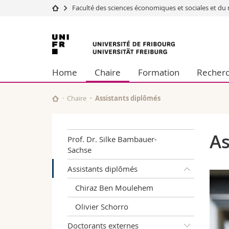
Faculté des sciences économiques et sociales et 
Université
Facultés
Université
Etudes
Théologie
de
Campus
Droit
Home
Chaire
Formation
Recher
Recherche
Sciences é
Fribourg
Université
Lettres et
Formation continue
Sciences de
Chaire
Assistants diplômés
Sciences e
Interfacult
As
Prof. Dr. Silke Bambauer-
Sachse
Assistants diplômés
Chiraz Ben Moulehem
Olivier Schorro
Doctorants externes