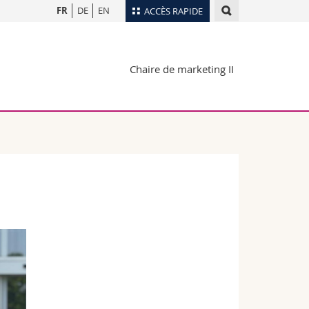
FR
DE
EN
ACCÈS RAPIDE
Annuaire du personnel
Chaire de marketing II
Plan d'accès
nts
Bibliothèques
Webmail
rs
Programme des cours
MyUnifr