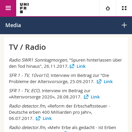
Faculty of Management,
Economics
Macroeconomics
University
Media
Economics and Social
Sciences
Faculties
Studies
TV / Radio
You are
Campus
Theology
Radio SWR1 Sonntagmorgen,
"Spuren hinterlassen über
den Tod hinaus", 26.11.2017.
Link
Research
Ressources
Law
Prospective students
SFR 1 - TV, 10vor10,
Interview im Beitrag zur "Die
Probleme der Altersvorsorge, 25.09.2017.
Link
University
Management, Economics and Social sciences
Students
Directory
SFR 1 - TV, ECO
, Interview im Beitrag zur
«Altersvorsorge 2020», 28.08.2017.
Link
Continuing education
Humanities
Medias
Maps/Orientation
Radio detector.fm
, «Reform der Erbschaftssteuer -
Deutsche erben 400 Milliarden pro Jahr»,
06.07.2017.
Link
Education
Researchers
Libraries
Radio detector.fm
, «Mehr Erbe als gedacht - Ist Erben