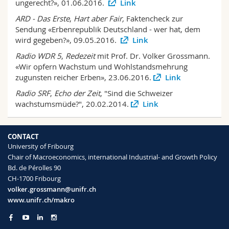
ungerecht?», 01.06.2016.
Link
Science and Medicine
Employees
Webmail
ARD - Das Erste
,
Hart aber Fair,
Faktencheck zur
Sendung «Erbenrepublik Deutschland - wer hat, dem
Interfaculty
PhD students
Course catalogue
wird gegeben?», 09.05.2016.
Link
Radio WDR 5
,
Redezeit
mit Prof. Dr. Volker Grossmann.
MyUnifr
«Wir opfern Wachstum und Wohlstandsmehrung
zugunsten reicher Erben», 23.06.2016.
Link
Radio SRF
,
Echo der Zeit
, "Sind die Schweizer
wachstumsmüde?", 20.02.2014.
Link
CONTACT
University of Fribourg
Chair of Macroeconomics, international Industrial- and Growth Policy
Bd. de Pérolles 90
CH-1700 Fribourg
volker.grossmann@unifr.ch
www.unifr.ch/makro