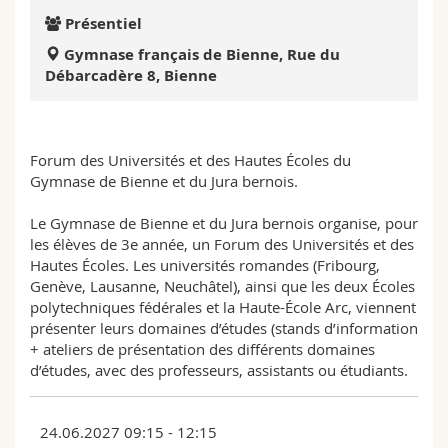
Sciences et médecine
Collaborateurs
Webmail
Présentiel
Gymnase français de Bienne, Rue du
Interfacultaire
Doctorants
Programme des cours
Débarcadère 8, Bienne
MyUnifr
Forum des Universités et des Hautes Écoles du
Gymnase de Bienne et du Jura bernois.
Le Gymnase de Bienne et du Jura bernois organise, pour
les élèves de 3e année, un Forum des Universités et des
Hautes Écoles. Les universités romandes (Fribourg,
Genève, Lausanne, Neuchâtel), ainsi que les deux Écoles
polytechniques fédérales et la Haute-École Arc, viennent
présenter leurs domaines d’études (stands d’information
+ ateliers de présentation des différents domaines
d’études, avec des professeurs, assistants ou étudiants.
24.06.2027 09:15 - 12:15