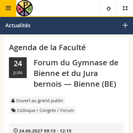
Faculté de théologie
Sciences liturgiques
Université
Actualités
Facultés
Etudes
Agenda de la Faculté
Vous êtes
Campus
Théologie
Forum du Gymnase de
24
Bienne et du Jura
JUIN
Recherche
Ressources
Droit
Futurs étudiants
bernois — Bienne (BE)
Université
Sciences économiques et sociales et management
Etudiants
Annuaire du personnel
Ouvert au grand public
Formation continue
Lettres et sciences humaines
Médias
Plan d'accès
Colloque / Congrès / Forum
Sciences de l'éducation et de la formation
Chercheurs
Bibliothèques
24.06.2027 09:15 - 12:15