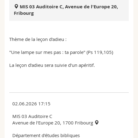
Sciences et médecine
Collaborateurs
Webmail
MIS 03 Auditoire C, Avenue de l'Europe 20,
Fribourg
Interfacultaire
Doctorants
Programme des cours
MyUnifr
Thème de la leçon d'adieu :
"Une lampe sur mes pas : ta parole" (Ps 119,105)
La leçon d'adieu sera suivie d'un apéritif.
02.06.2026 17:15
MIS 03 Auditoire C
Avenue de l'Europe 20, 1700 Fribourg
Département d'études bibliques