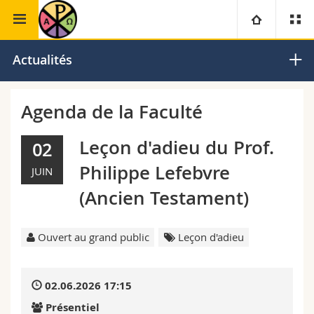
Faculté de théologie
Sciences liturgiques
Université
Actualités
Facultés
Etudes
Agenda de la Faculté
Vous êtes
Campus
Théologie
Leçon d'adieu du Prof.
02
Philippe Lefebvre
JUIN
Recherche
Ressources
Droit
Futurs étudiants
(Ancien Testament)
Université
Sciences économiques et sociales et management
Etudiants
Annuaire du personnel
Ouvert au grand public
Leçon d'adieu
Formation continue
Lettres et sciences humaines
Médias
Plan d'accès
02.06.2026 17:15
Sciences de l'éducation et de la formation
Chercheurs
Bibliothèques
Présentiel