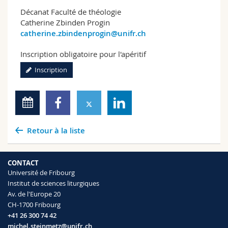
Décanat Faculté de théologie
Catherine Zbinden Progin
catherine.zbindenprogin@unifr.ch
Inscription obligatoire pour l'apéritif
Inscription
Retour à la liste
CONTACT
Université de Fribourg
Institut de sciences liturgiques
Av. de l'Europe 20
CH-1700 Fribourg
+41 26 300 74 42
michel.steinmetz@unifr.ch