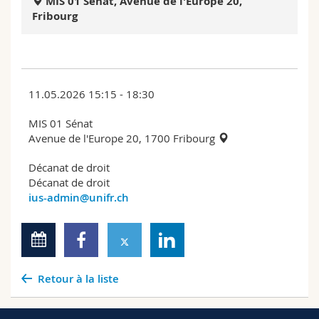
MIS 01 Sénat, Avenue de l'Europe 20,
Sciences et médecine
Collaborateurs
Webmail
Fribourg
Interfacultaire
Doctorants
Programme des cours
MyUnifr
11.05.2026 15:15 - 18:30
MIS 01 Sénat
Avenue de l'Europe 20, 1700 Fribourg
Décanat de droit
Décanat de droit
ius-admin@unifr.ch
Retour à la liste