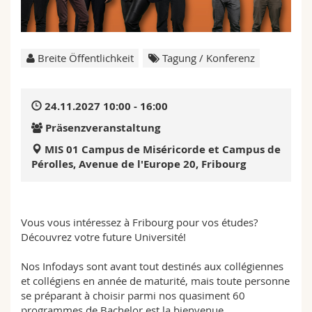
Math.-Nat. und Med. Fak.
Mitarbeitende
Webmail
Interfakultär
Doktorierende
Vorlesungsverzeichnis
Breite Öffentlichkeit
Tagung / Konferenz
MyUnifr
24.11.2027 10:00 - 16:00
Präsenzveranstaltung
MIS 01 Campus de Miséricorde et Campus de
Pérolles, Avenue de l'Europe 20, Fribourg
Vous vous intéressez à Fribourg pour vos études?
Découvrez votre future Université!
Nos Infodays sont avant tout destinés aux collégiennes
et collégiens en année de maturité, mais toute personne
se préparant à choisir parmi nos quasiment 60
programmes de Bachelor est la bienvenue.