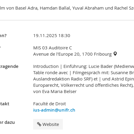
ilm von Basel Adra, Hamdan Ballal, Yuval Abraham und Rachel Sz
nn?
19.11.2025 18:30
?
MIS 03 Auditoire C
Avenue de l'Europe 20, 1700 Fribourg
tragende
Introduction | Einführung: Lucie Bader (Medienw
Table ronde avec | Filmgespräch mit: Susanne Br
Auslandredaktion Radio SRF) et | und Astrid Epin
Europarecht, Völkerrecht und öffentliches Recht)
von Eva Maria Belser
takt
Faculté de Droit
ius-admin@unifr.ch
r dazu
Website