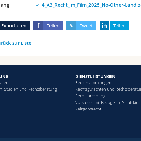
ang
4_A3_Recht_im_Film_2025_No-Other-Land.p
Exportieren
Teilen
Tweet
Teilen
rück zur Liste
HUNG
DIENSTLEISTUNGEN
ionen
Rechtssammlungen
n, Studien und Rechtsberatung
Rechtsgutachten und Rechtsberatu
Rechtsprechung
Vorstösse mit Bezug zum Staatskirc
Religionsrecht