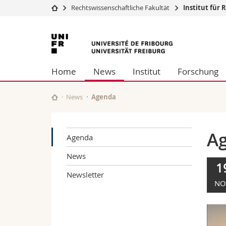
Rechtswissenschaftliche Fakultät
Institut für 
Universität
Fakultäten
Universität
Studium
Theologische Fa
Freiburg
Campus
Rechtswissensch
Home
News
Institut
Forschung
Forschung
Wirtschafts- un
Universität
Philosophische 
Weiterbildung
Fak. für Erzieh
News
Agenda
Math.-Nat. und
Interfakultär
A
Agenda
News
1
Newsletter
NO