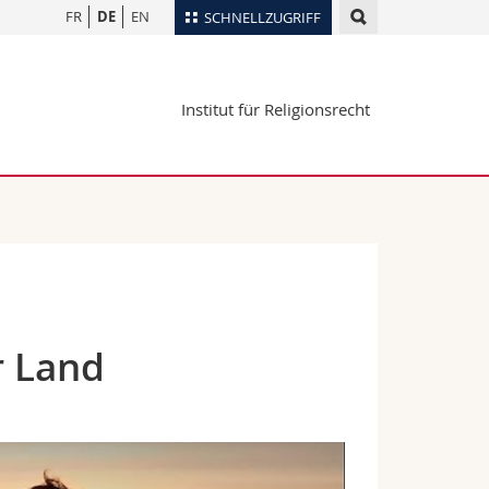
FR
DE
EN
SCHNELLZUGRIFF
für
Personenverzeichnis
Institut für Religionsrecht
Ortsplan
te
Bibliotheken
Webmail
Vorlesungsverzeichnis
MyUnifr
r Land