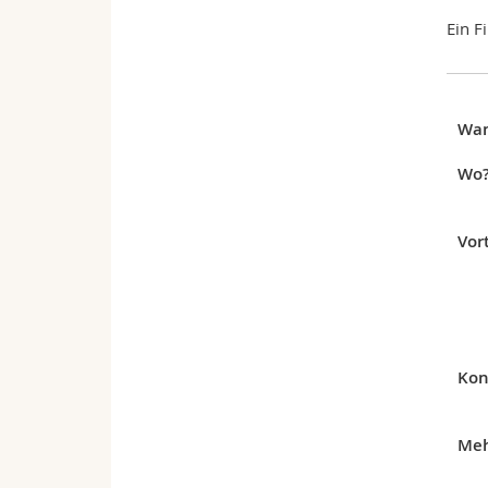
Ein F
Wa
Wo
Vor
Kon
Meh