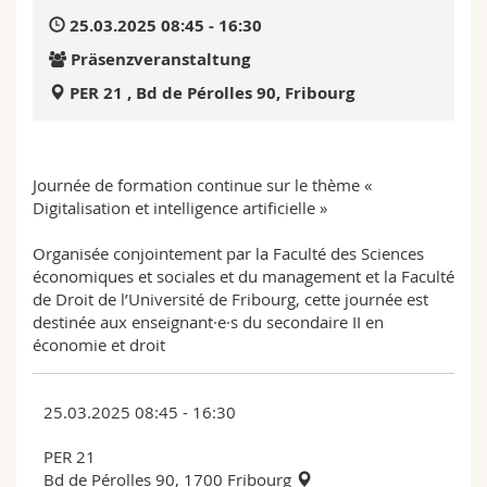
Math.-Nat. und Med. Fak.
Mitarbeitende
Webmail
25.03.2025 08:45 - 16:30
Präsenzveranstaltung
Interfakultär
Doktorierende
Vorlesungsverzeichnis
PER 21 , Bd de Pérolles 90, Fribourg
MyUnifr
Journée de formation continue sur le thème «
Digitalisation et intelligence artificielle »
Organisée conjointement par la Faculté des Sciences
économiques et sociales et du management et la Faculté
de Droit de l’Université de Fribourg, cette journée est
destinée aux enseignant·e·s du secondaire II en
économie et droit
25.03.2025 08:45 - 16:30
PER 21
Bd de Pérolles 90, 1700 Fribourg