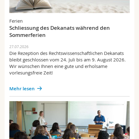
Math.-Nat. und Med. Fak.
Mitarbeitende
Webmail
Personelles
Ferien
Interfakultär
Doktorierende
Vorlesungsverzeichnis
Preise und Auszeichnungen
Schliessung des Dekanats während den
Sommerferien
Forschung
MyUnifr
27.07.2026
Success stories
Die Rezeption des Rechtswissenschaftlichen Dekanats
bleibt geschlossen vom 24. Juli bis am 9. August 2026.
Wissenschaft und Gesellschaft
Wir wünschen Ihnen eine gute und erholsame
vorlesungsfreie Zeit!
Prüfungen
Mehr lesen
Weiterbildung
Publikationen
Mobilität
Alumni IUS Frilex