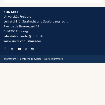
Sie sich in einer dreitägigen Blockveranstaltung
Math.-Nat. und Med. Fak.
Mitarbeitende
Webmail
Im Praxisseminar Strafverteidigung erleben Sie das
intensiv mit wechselnden prozessualen
Strafprozessrecht in der anwaltlichen Praxis. Durch
Fragestellungen, etwa im Beweisrecht, im
KONTAKT
ein Praktikum in einer auf Strafverteidigung
Interfakultär
Doktorierende
Vorlesungsverzeichnis
Zwangsmassnahmenrecht oder im
Universität Freiburg
spezialisierten Kanzlei können Sie Ihr theoretisches
Rechtsmittelrecht. Durch Vorträge, Diskussionen
Lehrstuhl für Strafrecht und Strafprozessrecht
Wissen durch unmittelbare Einblicke in die
und schriftliche Arbeiten vertiefen Sie Ihr
Avenue de Beauregard 11
MyUnifr
Strafverteidigungsarbeit vertiefen.
Verständnis des Strafprozessrechts und schulen
CH-1700 Fribourg
Ihre juristische Argumentationsfähigkeit.
lehrstuhl-maeder@unifr.ch
Nähere Informationen finden Sie auf
Moodle
.
www.unifr.ch/ius/maeder
Nähere Informationen finden Sie auf
Moodle
.
Impressum
|
Rechtliche Hinweise
|
Notfallnummern