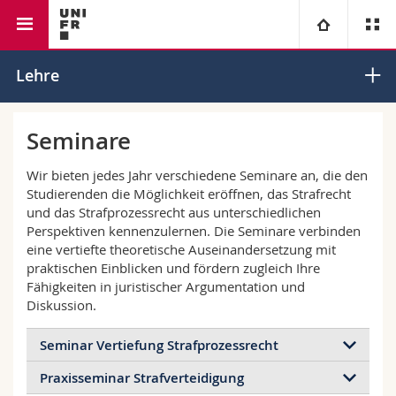
Rechtswissenschaftliche
Lehrstuhl für Strafrecht und
Universität
Lehre
Fakultät
Strafprozessrecht
Fakultäten
Studium
Seminare
Informationen für
Campus
Theologische Fak.
Wir bieten jedes Jahr verschiedene Seminare an, die den
Studierenden die Möglichkeit eröffnen, das Strafrecht
und das Strafprozessrecht aus unterschiedlichen
Forschung
Ressourcen
Rechtswissenschaftliche Fak.
Studieninteressierte
Perspektiven kennenzulernen. Die Seminare verbinden
eine vertiefte theoretische Auseinandersetzung mit
Universität
Wirtschafts- und Sozialwissenschaftliche Fak.
Studierende
Personenverzeichnis
praktischen Einblicken und fördern zugleich Ihre
Fähigkeiten in juristischer Argumentation und
Diskussion.
Weiterbildung
Philosophische Fak.
Medien
Ortsplan
Seminar Vertiefung Strafprozessrecht
Fak. für Erziehungs- und Bildungswissenschaften
Forschende
Bibliotheken
Praxisseminar Strafverteidigung
Im Vertiefungsseminar Strafprozessrecht befassen