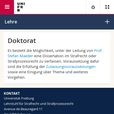
Rechtswissenschaftliche
Lehrstuhl für Strafrecht und
Universität
Lehre
Fakultät
Strafprozessrecht
Fakultäten
Studium
Doktorat
Informationen für
Campus
Theologische Fak.
Es besteht die Möglichkeit, unter der Leitung von
Prof.
Stefan Maeder
eine Dissertation
im Strafrecht oder
Strafprozessrecht
zu verfassen.
Voraussetzung dafür
Forschung
Ressourcen
Rechtswissenschaftliche Fak.
Studieninteressierte
sind die Erfüllung der
Zulassungsvoraussetzungen
sowie eine Einigung über Thema und weitere
s
Universität
Wirtschafts- und Sozialwissenschaftliche Fak.
Studierende
Personenverzeichnis
Vorgehen.
Weiterbildung
Philosophische Fak.
Medien
Ortsplan
KONTAKT
Universität Freiburg
Fak. für Erziehungs- und Bildungswissenschaften
Lehrstuhl für Strafrecht und Strafprozessrecht
Forschende
Bibliotheken
Avenue de Beauregard 11