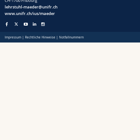
CH-1700 Fribourg
Math.-Nat. und Med. Fak.
Mitarbeitende
Webmail
lehrstuhl-maeder@unifr.ch
www.unifr.ch/ius/maeder
Interfakultär
Doktorierende
Vorlesungsverzeichnis
Impressum
|
Rechtliche Hinweise
|
Notfallnummern
MyUnifr