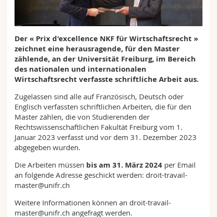
Math.-Nat. und Med. Fak.
Mitarbeitende
Webmail
Interfakultär
Doktorierende
Vorlesungsverzeichnis
Der « Prix d'excellence NKF für Wirtschaftsrecht »
zeichnet eine herausragende, für den Master
zählende, an der Universität Freiburg, im Bereich
MyUnifr
des nationalen und internationalen
Wirtschaftsrecht verfasste schriftliche Arbeit aus.
Zugelassen sind alle auf Französisch, Deutsch oder
Englisch verfassten schriftlichen Arbeiten, die für den
Master zählen, die von Studierenden der
Rechtswissenschaftlichen Fakultät Freiburg vom 1.
Januar 2023 verfasst und vor dem 31. Dezember 2023
abgegeben wurden.
Die Arbeiten müssen
bis am 31. März 2024
per Email
an folgende Adresse geschickt werden: droit-travail-
master@unifr.ch
Weitere Informationen können an droit-travail-
master@unifr.ch angefragt werden.