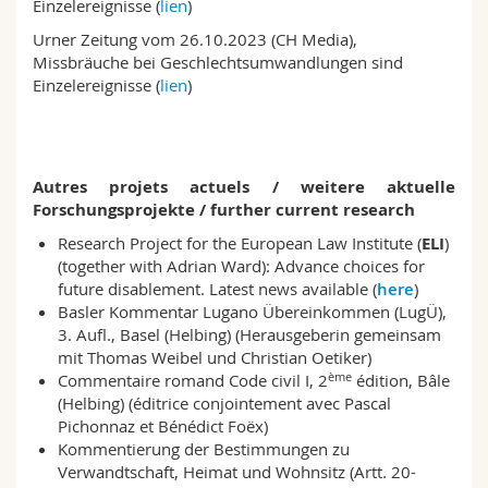
Einzelereignisse (
lien
)
Urner Zeitung vom 26.10.2023 (CH Media),
Missbräuche bei Geschlechtsumwandlungen sind
Einzelereignisse (
lien
)
Autres projets actuels / weitere aktuelle
Forschungsprojekte / further current research
Research Project for the European Law Institute (
ELI
)
(together with Adrian Ward): Advance choices for
future disablement. Latest news available (
here
)
Basler Kommentar Lugano Übereinkommen (LugÜ),
3. Aufl., Basel (Helbing) (Herausgeberin gemeinsam
mit Thomas Weibel und Christian Oetiker)
ème
Commentaire romand Code civil I, 2
édition, Bâle
(Helbing) (éditrice conjointement avec Pascal
Pichonnaz et Bénédict Foëx)
Kommentierung der Bestimmungen zu
Verwandtschaft, Heimat und Wohnsitz (Artt. 20-