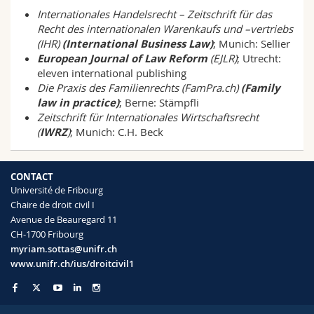
Internationales Handelsrecht – Zeitschrift für das
Recht des internationalen Warenkaufs und –vertriebs
(IHR)
(International Business Law)
; Munich: Sellier
European Journal of Law Reform
(EJLR)
; Utrecht:
eleven international publishing
Die Praxis des Familienrechts (FamPra.ch)
(Family
law in practice)
; Berne: Stämpfli
Zeitschrift für Internationales Wirtschaftsrecht
(
IWRZ
)
; Munich: C.H. Beck
CONTACT
Université de Fribourg
Chaire de droit civil I
Avenue de Beauregard 11
CH-1700 Fribourg
myriam.sottas@unifr.ch
www.unifr.ch/ius/droitcivil1