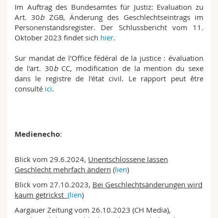
Sciences et médecine
Im Auftrag des Bundesamtes für Justiz: Evaluation zu
Collaborateurs
Webmail
Art. 30
b
ZGB, Änderung des Geschlechtseintrags im
Personenstandsregister. Der Schlussbericht vom 11.
Interfacultaire
Doctorants
Programme des cours
Oktober 2023 findet sich
hier
.
Sur mandat de l'Office fédéral de la justice : évaluation
MyUnifr
de l'art. 30
b
CC, modification de la mention du sexe
dans le registre de l'état civil. Le rapport peut être
consulté
ici
.
Medienecho
:
Blick vom 29.6.2024,
Unentschlossene lassen
Geschlecht mehrfach ändern
(
lien
)
Blick vom 27.10.2023,
Bei Geschlechtsänderungen wird
kaum getrickst
(lien
)
Aargauer Zeitung vom 26.10.2023 (CH Media),