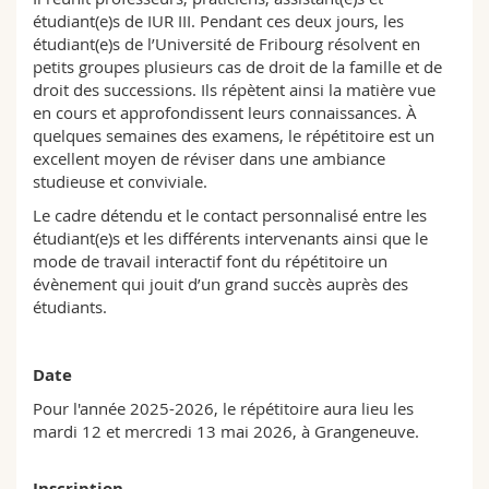
Sciences et médecine
Collaborateurs
Webmail
étudiant(e)s de IUR III. Pendant ces deux jours, les
étudiant(e)s de l’Université de Fribourg résolvent en
petits groupes plusieurs cas de droit de la famille et de
Interfacultaire
Doctorants
Programme des cours
droit des successions. Ils répètent ainsi la matière vue
en cours et approfondissent leurs connaissances. À
MyUnifr
quelques semaines des examens, le répétitoire est un
excellent moyen de réviser dans une ambiance
studieuse et conviviale.
Le cadre détendu et le contact personnalisé entre les
étudiant(e)s et les différents intervenants ainsi que le
mode de travail interactif font du répétitoire un
évènement qui jouit d’un grand succès auprès des
étudiants.
Date
Pour l'année 2025-2026, le répétitoire aura lieu les
mardi 12 et mercredi 13 mai 2026, à Grangeneuve.
Inscription