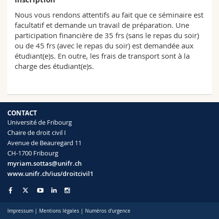
Nous vous rendons attentifs au fait que ce séminaire est
facultatif et demande un travail de préparation. Une
participation financière de 35 frs (sans le repas du soir)
ou de 45 frs (avec le repas du soir) est demandée aux
étudiant(e)s. En outre, les frais de transport sont à la
charge des étudiant(e)s.
CONTACT
Université de Fribourg
Chaire de droit civil I
Avenue de Beauregard 11
CH-1700 Fribourg
myriam.sottas@unifr.ch
www.unifr.ch/ius/droitcivil1
Impressum
|
Mentions légales
|
Numéros d'urgence