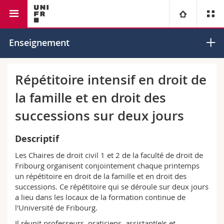
Faculté de droit
Chaire de droit civil I
Université
Enseignement
Facultés
Etudes
Répétitoire intensif en droit de
la famille et en droit des
Vous êtes
Campus
Théologie
successions sur deux jours
Recherche
Ressources
Droit
Futurs étudiants
Descriptif
Université
Sciences économiques et sociales et management
Etudiants
Annuaire du personnel
Les Chaires de droit civil 1 et 2 de la faculté de droit de
Fribourg organisent conjointement chaque printemps
un répétitoire en droit de la famille et en droit des
Formation continue
Lettres et sciences humaines
Médias
Plan d'accès
successions. Ce répétitoire qui se déroule sur deux jours
a lieu dans les locaux de la formation continue de
Sciences de l'éducation et de la formation
Chercheurs
Bibliothèques
l'Université de Fribourg.
Il réunit professeurs, praticiens, assistant(e)s et