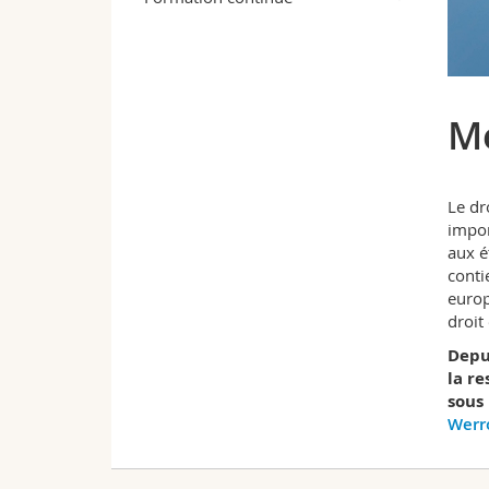
Me
Le dr
impor
aux é
conti
europ
droit
Depui
la re
sous 
Werr