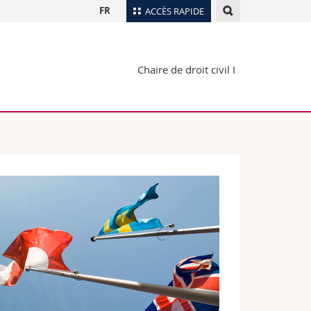
FR
ACCÈS RAPIDE
Annuaire du personnel
Chaire de droit civil I
Plan d'accès
nts
Bibliothèques
Webmail
rs
Programme des cours
MyUnifr