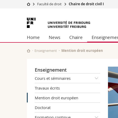
Faculté de droit
Chaire de droit civil I
Université
Facultés
Université
Etudes
Théologie
de
Campus
Droit
Home
News
Chaire
Enseigneme
Recherche
Sciences é
Fribourg
Université
Lettres et
Formation continue
Sciences de
Enseignement
Mention droit européen
Sciences e
Interfacult
Enseignement
Cours et séminaires
Travaux écrits
Mention droit européen
Doctorat
Formation continue