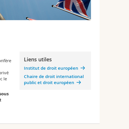
Liens utiles
onfère
Institut de droit européen
privé
Chaire de droit international
c le
public et droit européen
sous
t