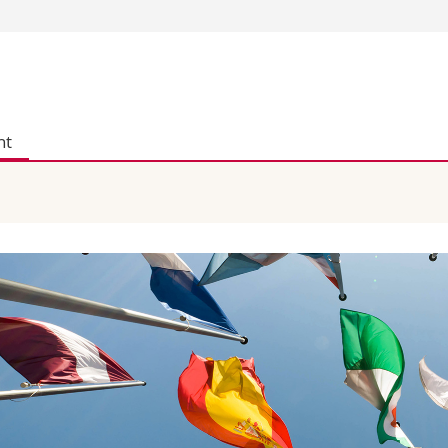
Vous êtes
Futurs étudia
Etudiants
nt
conomiques et sociales et management
Médias
 sciences humaines
Chercheurs
 l'éducation et de la formation
Collaborateu
t médecine
Doctorants
aire