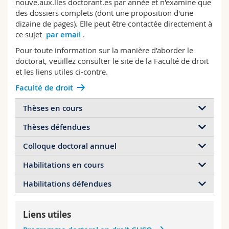
nouve.aux.lles doctorant.es par année et n'examine que
Sciences et médecine
Collaborateurs
Webmail
des dossiers complets (dont une proposition d'une
dizaine de pages). Elle peut être contactée directement à
ce sujet
par email
.
Interfacultaire
Doctorants
Programme des cours
Pour toute information sur la manière d'aborder le
doctorat, veuillez consulter le site de la Faculté de droit
MyUnifr
et les liens utiles ci-contre.
Faculté de droit
Thèses en cours
Thèses défendues
Camille Michel : Le rôle des ONG dans la mise
en œuvre du droit international dans les espaces
Colloque doctoral annuel
Sofia Balzaretti : Promouvoir une société sans
maritimes sous juridiction nationale, 2026-à ce
sexisme : la protection contre les stéréotypes de
jour
Habilitations en cours
La Prof. Besson réunit ses doctorants.es une fois
genre en droit international (
summa cum
François Perriard : La durabilité sans le
par an pour un colloque doctoral durant une
laude;
Prix Genre 2024) (Schulthess 2023),
Habilitations défendues
développement en droit international, européen
Edoardo Stoppioni : Les minorités du droit
journée au vert pour discuter de l'état d'avancement
2018-2023
et national comparé de l'environnement, 2026-à
international, 2024-à ce jour
des projets de thèse.
Odile Ammann : L'interprétation du droit
ce jour
Katja Francesca Achermann : Das
Liens utiles
international par les tribunaux suisses (
summa
Lionel Germic : L'attribution de responsabilité
Menschenrecht auf Wissenschaft: Die
cum laude ;
prix Walther Hug 2019-20)
internationale en droit des relations extérieures