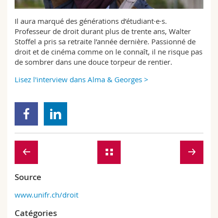
Sciences et médecine
Collaborateurs
Webmail
Il aura marqué des générations d’étudiant·e·s.
Professeur de droit durant plus de trente ans, Walter
Interfacultaire
Doctorants
Programme des cours
Stoffel a pris sa retraite l’année dernière. Passionné de
droit et de cinéma comme on le connaît, il ne risque pas
MyUnifr
de sombrer dans une douce torpeur de rentier.
Lisez l'interview dans Alma & Georges >
Source
www.unifr.ch/droit
Catégories