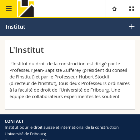
Faculté de droit
Institut pour le droit de la construction
Université
Institut
Facultés
Etudes
L'Institut
Vous êtes
Campus
Théologie
L’Institut du droit de la construction est dirigé par le
Professeur Jean-Baptiste Zufferey (président du conseil
Recherche
de l’Institut) et par le Professeur Hubert Stöckli
Ressources
Droit
Futurs étudiants
(directeur de l’Institut), tous deux Professeurs ordinaires
à la faculté de droit de l’Université de Fribourg. Une
Université
Sciences économiques et sociales et management
Etudiants
Annuaire du personnel
équipe de collaborateurs expérimentés les soutient.
Formation continue
Lettres et sciences humaines
Médias
Plan d'accès
CONTACT
Sciences de l'éducation et de la formation
Institut pour le droit suisse et international de la construction
Chercheurs
Bibliothèques
Université de Fribourg