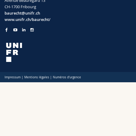
Avenue Beauregard 13
Sciences et médecine
Collaborateurs
Webmail
CH-1700 Fribourg
baurecht@unifr.ch
www.unifr.ch/baurecht/
Interfacultaire
Doctorants
Programme des cours
MyUnifr
Impressum
|
Mentions légales
|
Numéros d'urgence