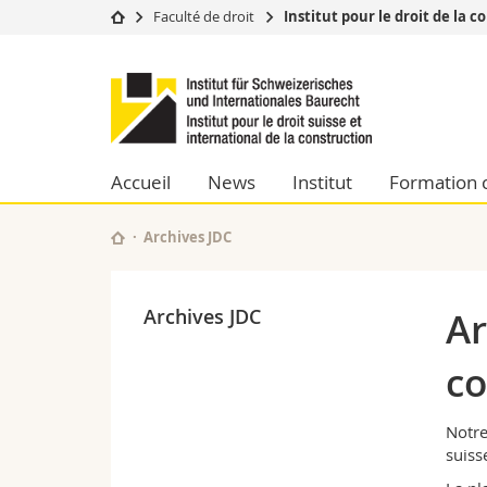
Faculté de droit
Institut pour le droit de la 
Université
Facultés
Institut
Etudes
Théologie
pour
Campus
Droit
Recherche
Sciences é
le
Université
Lettres et
Accueil
News
Institut
Formation 
Formation continue
Sciences de
droit
Sciences e
Archives JDC
Interfacult
suisse
et
Archives JDC
Ar
international
co
de
Notre
la
suiss