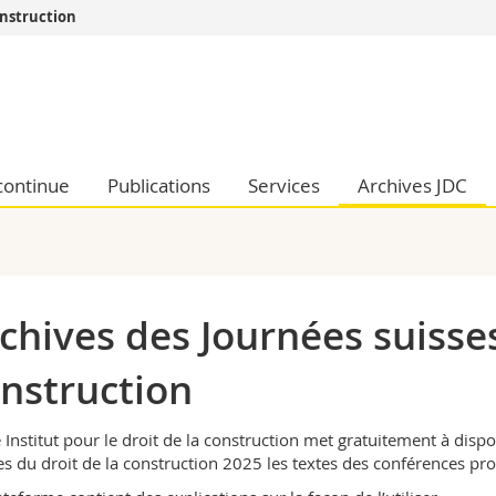
construction
Vous êtes
Futurs étudia
Etudiants
conomiques et sociales et management
Médias
 sciences humaines
Chercheurs
continue
Publications
Services
Archives JDC
 l'éducation et de la formation
Collaborateu
t médecine
Doctorants
aire
chives des Journées suisses
nstruction
 Institut pour le droit de la construction met gratuitement à dispo
es du droit de la construction 2025 les textes des conférences pr