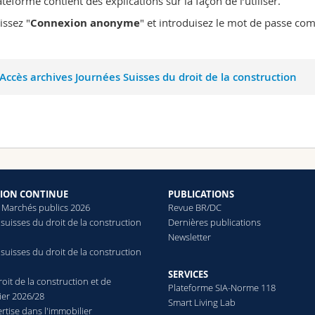
ateforme contient des explications sur la façon de l’utiliser.
issez "
Connexion anonyme
" et introduisez le mot de passe c
Accès archives Journées Suisses du droit de la construction
ION CONTINUE
PUBLICATIONS
 Marchés publics 2026
Revue BR/DC
suisses du droit de la construction
Dernières publications
Newsletter
suisses du droit de la construction
SERVICES
oit de la construction et de
Plateforme SIA-Norme 118
ier 2026/28
Smart Living Lab
rtise dans l'immobilier