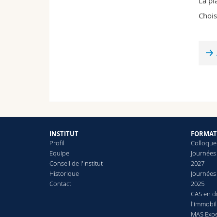
La pl
construction
Chois
INSTITUT
FORMAT
Profil
Colloque
Equipe
Journées 
Conseil de l'Institut
2027
Historique
Journées 
Contact
2025
CAS en dr
l'immobil
MAS Expe