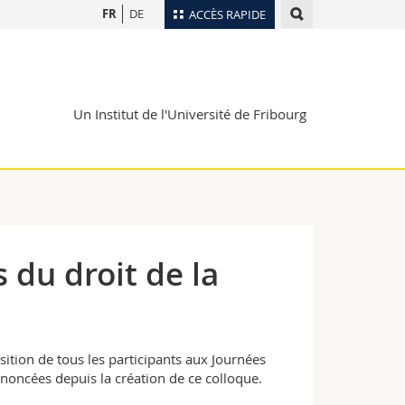
FR
DE
ACCÈS RAPIDE
Annuaire du personnel
Plan d'accès
nts
Un Institut de l'Université de Fribourg
Bibliothèques
Webmail
rs
Programme des cours
MyUnifr
 du droit de la
sition de tous les participants aux Journées
ononcées depuis la création de ce colloque.