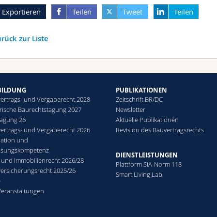
Exportieren
Teilen
Tweet
Teilen
rück zur Liste
BILDUNG
PUBLIKATIONEN
ertrags- und Vergaberecht 2028
Zeitschrift BR/DC
rische Baurechtstagung 2027
Newsletter
agung 26
Aktuelle Publikationen
ertrags- und Vergaberecht 2026
Revision des Bauvertragsrechts
ation und
lösungskompetenz
DIENSTLEISTUNGEN
 und Immobilienrecht 2026/28
Plattform SIA-Norm 118
ersicherungsrecht 2025/26
Smart Living Lab
e
Veranstaltungen