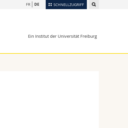
FR
DE
SCHNELLZUGRIFF
für
Personenverzeichnis
Ortsplan
te
Ein Institut der Universität Freiburg
Bibliotheken
Webmail
Vorlesungsverzeichnis
MyUnifr