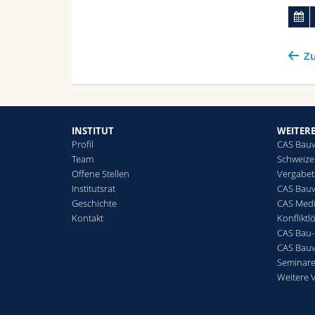
Zu
INSTITUT
WEITER
Profil
CAS Bauv
Team
Schweize
Offene Stellen
Vergabet
Institutsrat
CAS Bauv
Geschichte
CAS Medi
Kontakt
Konflikt
CAS Bau-
CAS Bauv
Seminar
Weitere 