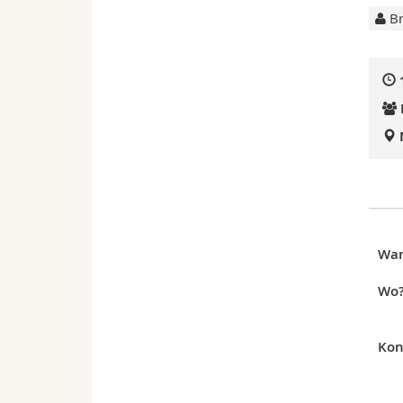
Br
Wa
Wo
Kon