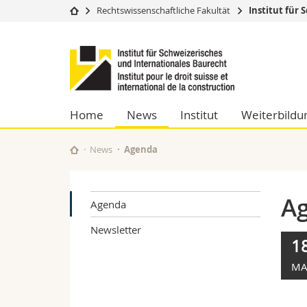
Rechtswissenschaftliche Fakultät
Institut für
Universität
Fakultäten
Institut
Studium
Theologische Fa
für
Campus
Rechtswissensch
Forschung
Wirtschafts- un
Schweizerisches
Universität
Philosophische 
Home
News
Institut
Weiterbildu
Weiterbildung
Fak. für Erzieh
und
Math.-Nat. und
News
Agenda
Interfakultär
Internationales
Baurecht
A
Agenda
Newsletter
1
MA