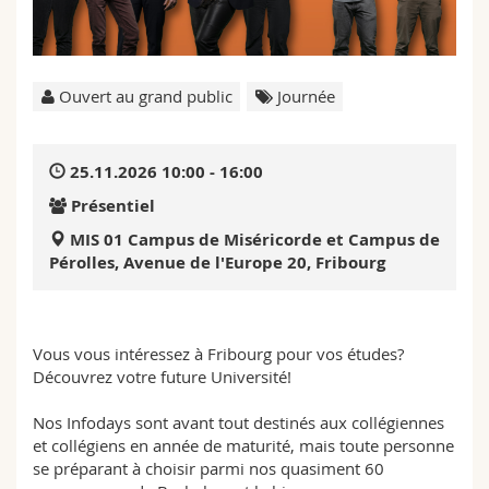
Sciences et médecine
Collaborateurs
Webmail
Interfacultaire
Doctorants
Programme des cours
Ouvert au grand public
Journée
MyUnifr
25.11.2026 10:00 - 16:00
Présentiel
MIS 01 Campus de Miséricorde et Campus de
Pérolles, Avenue de l'Europe 20, Fribourg
Vous vous intéressez à Fribourg pour vos études?
Découvrez votre future Université!
Nos Infodays sont avant tout destinés aux collégiennes
et collégiens en année de maturité, mais toute personne
se préparant à choisir parmi nos quasiment 60