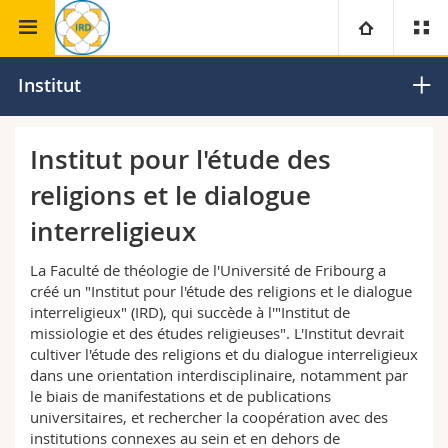
Faculté de
Institut pour l'étude des religions et le
Université
Institut
théologie
dialogue interreligieux
Facultés
Etudes
Institut pour l'étude des
religions et le dialogue
Vous êtes
Campus
Théologie
interreligieux
Recherche
Ressources
Droit
Futurs étudiants
La Faculté de théologie de l'Université de Fribourg a
créé un "Institut pour l'étude des religions et le dialogue
Université
Sciences économiques et sociales et management
Etudiants
Annuaire du personnel
interreligieux" (IRD), qui succède à l'"Institut de
missiologie et des études religieuses". L'Institut devrait
Formation continue
Lettres et sciences humaines
cultiver l'étude des religions et du dialogue interreligieux
Médias
Plan d'accès
dans une orientation interdisciplinaire, notamment par
le biais de manifestations et de publications
Sciences de l'éducation et de la formation
Chercheurs
Bibliothèques
universitaires, et rechercher la coopération avec des
institutions connexes au sein et en dehors de