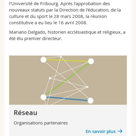
l'Université de Fribourg. Après l'approbation des
Sciences et médecine
Collaborateurs
Webmail
nouveaux statuts par la Direction de l'éducation, de la
culture et du sport le 28 mars 2008, la réunion
Interfacultaire
Doctorants
Programme des cours
constitutive a eu lieu le 16 avril 2008.
Mariano Delgado, historien ecclésiastique et religieux, a
MyUnifr
été élu premier directeur.
Réseau
Organisations partenaires
En savoir plus