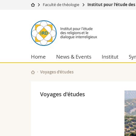
Faculté de théologie
Institut pour l'étude des
Université
Facultés
Institut
Etudes
Théologie
pour
Campus
Droit
Recherche
Sciences é
l'étude
Université
Lettres et
Home
News & Events
Institut
Sy
Formation continue
Sciences de
des
Sciences e
Interfacult
Voyages d'études
religions
et
Voyages d'études
le
dialogue
interreligieux