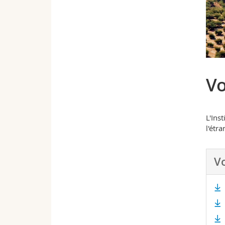
Vo
L'Ins
l'étr
V