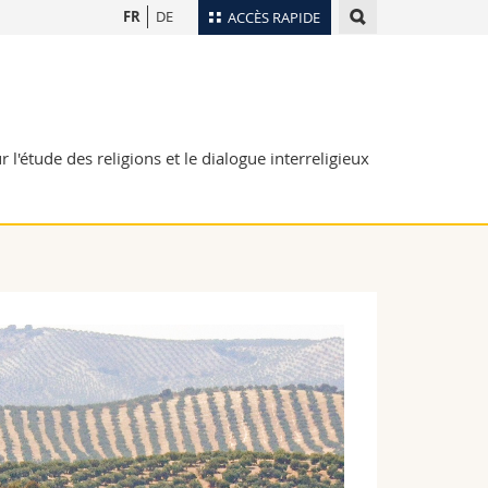
FR
DE
ACCÈS RAPIDE
Annuaire du personnel
Plan d'accès
nts
Bibliothèques
r l'étude des religions et le dialogue interreligieux
Webmail
rs
Programme des cours
MyUnifr