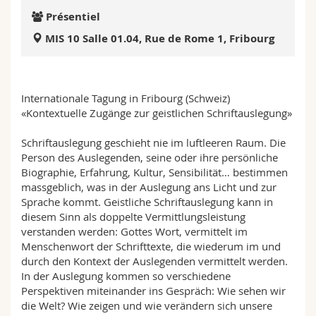
Sciences et médecine
Collaborateurs
Webmail
Présentiel
MIS 10 Salle 01.04, Rue de Rome 1, Fribourg
Interfacultaire
Doctorants
Programme des cours
MyUnifr
Internationale Tagung in Fribourg (Schweiz)
«Kontextuelle Zugänge zur geistlichen Schriftauslegung»
Schriftauslegung geschieht nie im luftleeren Raum. Die
Person des Auslegenden, seine oder ihre persönliche
Biographie, Erfahrung, Kultur, Sensibilität… bestimmen
massgeblich, was in der Auslegung ans Licht und zur
Sprache kommt. Geistliche Schriftauslegung kann in
diesem Sinn als doppelte Vermittlungsleistung
verstanden werden: Gottes Wort, vermittelt im
Menschenwort der Schrifttexte, die wiederum im und
durch den Kontext der Auslegenden vermittelt werden.
In der Auslegung kommen so verschiedene
Perspektiven miteinander ins Gespräch: Wie sehen wir
die Welt? Wie zeigen und wie verändern sich unsere