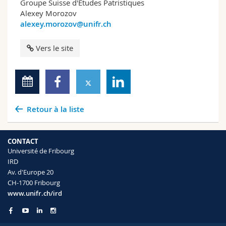
Groupe Suisse d'Etudes Patristiques
Alexey Morozov
alexey.morozov@unifr.ch
Vers le site
Retour à la liste
CONTACT
Université de Fribourg
IRD
Av. d'Europe 20
CH-1700 Fribourg
www.unifr.ch/ird