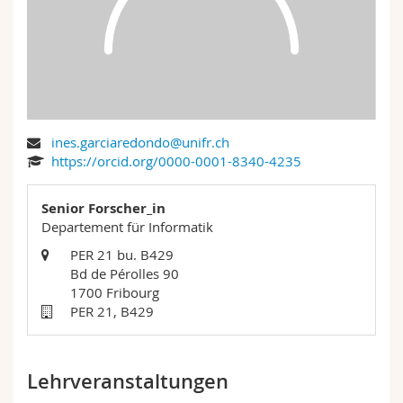
Math.-Nat. und Med. Fak.
Mitarbeitende
Webmail
Interfakultär
Doktorierende
Vorlesungsverzeichnis
MyUnifr
ines.garciaredondo@unifr.ch
https://orcid.org/0000-0001-8340-4235
Senior Forscher_in
Departement für Informatik
PER 21 bu. B429
Bd de Pérolles 90
1700 Fribourg
PER 21, B429
Lehrveranstaltungen