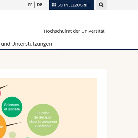
FR
DE
SCHNELLZUGRIFF
für
Personenverzeichnis
Hochschulrat der Universität
Ortsplan
te
Bibliotheken
 und Unterstützungen
Webmail
Vorlesungsverzeichnis
MyUnifr