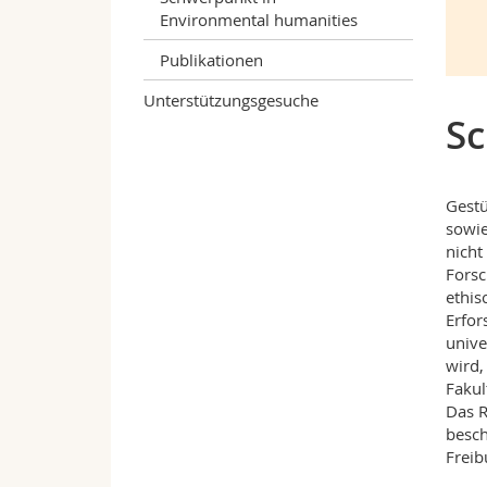
Environmental humanities
Publikationen
Unterstützungsgesuche
Sc
Gestü
sowie
nicht
Forsc
ethis
Erfor
unive
wird,
Fakul
Das R
besch
Freib