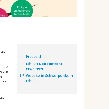
tät
Prospekt
Ethik+: Den Horizont
se des
erweitern
s zur
Website in Schwerpunkt in
en
Ethik
ller
tät