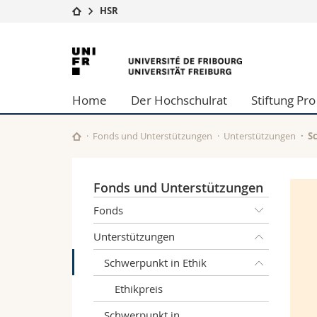
HSR
Universität
Fakultäten
Universität
Studium
Theologische Fa
Freiburg
Campus
Rechtswissensch
Home
Der Hochschulrat
Stiftung Pro
Forschung
Wirtschafts- un
Universität
Philosophische 
Weiterbildung
Fak. für Erzieh
Fonds und Unterstützungen
Unterstützungen
S
Math.-Nat. und
Interfakultär
Fonds und Unterstützungen
Fonds
Unterstützungen
Schwerpunkt in Ethik
Ethikpreis
Schwerpunkt in