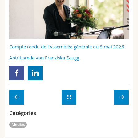
Sciences et médecine
Collaborateurs
Webmail
Interfacultaire
Doctorants
Programme des cours
MyUnifr
Compte rendu de l’Assemblée générale du 8 mai 2026
Antrittsrede von Franziska Zaugg
Catégories
Medias