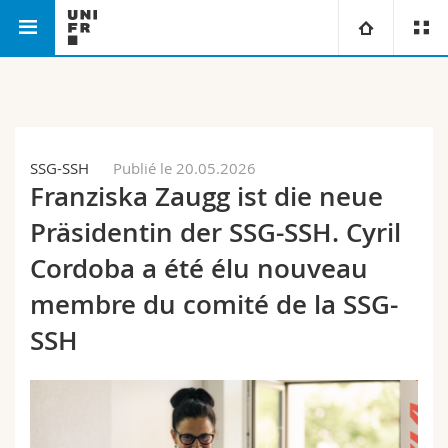
Faculté des lettres et des
Département d'histoire
Université
sciences humaines
contemporaine
Facultés
Etudes
SSG-SSH
Publié le 20.05.2026
Franziska Zaugg ist die neue
Vous êtes
Campus
Théologie
Präsidentin der SSG-SSH. Cyril
Recherche
Ressources
Droit
Futurs étudiants
Cordoba a été élu nouveau
membre du comité de la SSG-
Université
Sciences économiques et sociales et management
Etudiants
Annuaire du personnel
SSH
Formation continue
Lettres et sciences humaines
Médias
Plan d'accès
Sciences de l'éducation et de la formation
Chercheurs
Bibliothèques