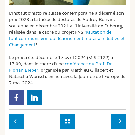
Sciences et médecine
Collaborateurs
Webmail
L’Institut d’histoire suisse contemporaine a décerné son
prix 2023 à la thèse de doctorat de Audrey Bonvin,
Interfacultaire
Doctorants
Programme des cours
soutenue en décembre 2021 à l’Université de Fribourg,
réalisée dans le cadre du projet FNS "
Mutation de
MyUnifr
l'anticommunsiem: du Réarmement moral à Initiative et
Changement
".
Le prix a été décerné le 17 avril 2024 (MIS 2122) à
17:00, dans le cadre d'une
conférence du Prof. Dr.
Florian Bieber
, organisée par Matthieu Gillabert et
Natascha Wunsch, en lien avec la Journée de l'Europe du
7 mai 2024.